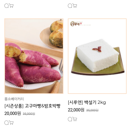
몽소베이커리
[시루연] 백설기 2kg
[시즌상품] 고구마빵&밤호박빵
22,000원
35,000원
20,000원
35,000원