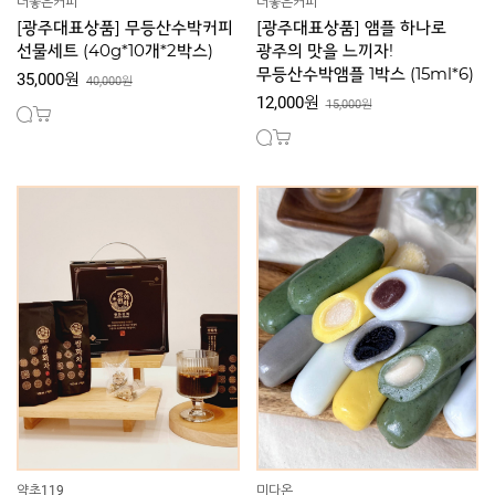
더좋은커피
더좋은커피
[광주대표상품] 무등산수박커피
[광주대표상품] 앰플 하나로
선물세트 (40g*10개*2박스)
광주의 맛을 느끼자!
무등산수박앰플 1박스 (15ml*6)
35,000원
40,000원
12,000원
15,000원
약초119
미다온