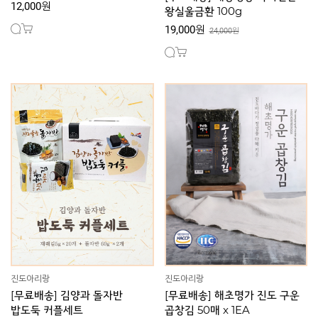
12,000원
왕실울금환 100g
19,000원
24,000원
진도아리랑
진도아리랑
[무료배송] 김양과 돌자반
[무료배송] 해초명가 진도 구운
밥도둑 커플세트
곱창김 50매 x 1EA