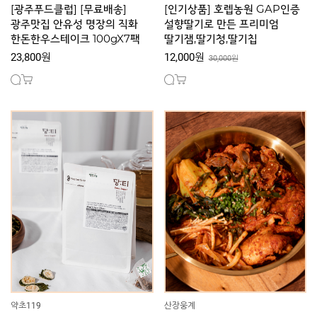
[광주푸드클럽] [무료배송]
[인기상품] 호렙농원 GAP인증
광주맛집 안유성 명장의 직화
설향딸기로 만든 프리미엄
한돈한우스테이크 100gX7팩
딸기잼,딸기청,딸기칩
23,800원
12,000원
30,000원
약초119
산장웅계