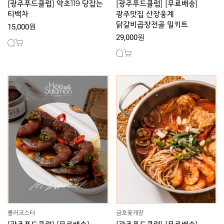
[광주푸드클럽] 약초119 당잡는
[광주푸드클럽] [무료배송]
티백차
광주맛집 산장웅계
닭갈비곱창전골 밀키트
15,000원
29,000원
롤러코스터
금호꽃게장