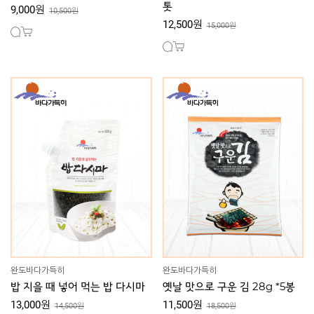
톳
9,000원
10,500원
12,500원
15,000원
완도바다가득히
완도바다가득히
밥 지을 때 넣어 먹는 밥 다시마
옛날 맛으로 구운 김 28g *5봉
13,000원
11,500원
14,500원
18,500원