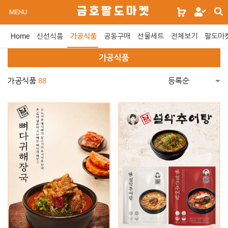
s
금호팔도마켓
로
MENU
s
그
인
Home
신선식품
가공식품
공동구매
선물세트
전체보기
팔도마
위
젯
가공식품
문
구
가공식품
88