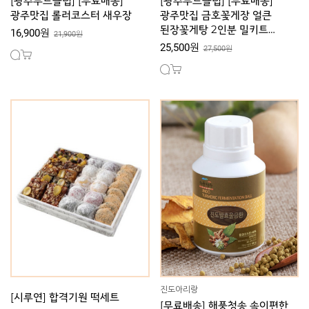
[광주푸드클럽] [무료배송]
[광주푸드클럽] [무료배송]
광주맛집 롤러코스터 새우장
광주맛집 금호꽃게장 얼큰
된장꽃게탕 2인분 밀키트
16,900원
21,900원
간편조리세트
25,500원
27,500원
진도아리랑
[시루연] 합격기원 떡세트
[무료배송] 해풍청송 속이편한