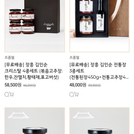
프롬웰
프롬웰
[무료배송] 장흥 김인순
[뮤료배송] 장흥 김인순 전통장
크리스탈 4종세트 (볶음고추장:
3종세트
한우,잔멸치,황태채,표고버섯)
(전통된장450g+전통고추장45
0g+한식간장250ml)
58,500원
48,000원
66,000원
59,900원