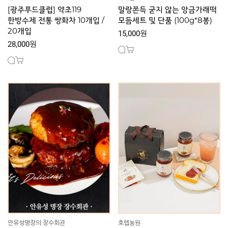
[광주푸드클럽] 약초119
말랑쫀득 굳지 않는 앙금가래떡
한방수제 전통 쌍화차 10개입 /
모듬세트 및 단품 (100g*8봉)
20개입
15,000원
28,000원
안유성명장의 장수회관
호렙농원