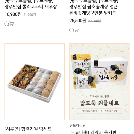
[광주푸드클럽] [무료배송]
[광주푸드클럽] [무료배송]
광주맛집 롤러코스터 새우장
광주맛집 금호꽃게장 얼큰
된장꽃게탕 2인분 밀키트
16,900원
21,900원
간편조리세트
25,500원
27,500원
진도아리랑
[시루연] 합격기원 떡세트
[무료배송] 김양과 돌자반