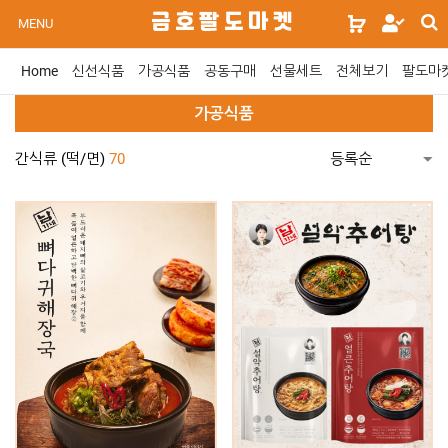
s
금호팔도마켓
로
MENU
s
그
인
Home
신선식품
가공식품
공동구매
선물세트
전체보기
팔도마
위
젯
가공식품
문
구
간식류 (떡/면)
70