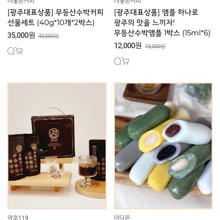
더좋은커피
더좋은커피
[광주대표상품] 무등산수박커피
[광주대표상품] 앰플 하나로
선물세트 (40g*10개*2박스)
광주의 맛을 느끼자!
무등산수박앰플 1박스 (15ml*6)
35,000원
40,000원
12,000원
15,000원
약초119
미다온