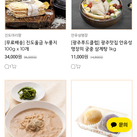
진도아리랑
안유성명장
[무료배송] 진도울금 누룽지
[광주푸드클럽] 광주맛집 안유성
100g x 10개
명장의 궁중 삼계탕 1kg
34,000원
11,000원
36,500원
14,900원
1