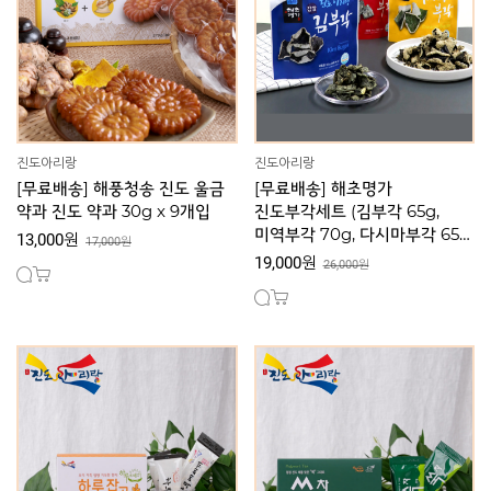
진도아리랑
진도아리랑
[무료배송] 해풍청송 진도 울금
[무료배송] 해초명가
약과 진도 약과 30g x 9개입
진도부각세트 (김부각 65g,
미역부각 70g, 다시마부각 65g
13,000원
17,000원
각 1봉)
19,000원
26,000원