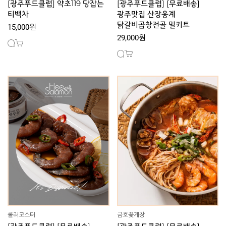
[광주푸드클럽] 약초119 당잡는
[광주푸드클럽] [무료배송]
티백차
광주맛집 산장웅계
닭갈비곱창전골 밀키트
15,000원
29,000원
롤러코스터
금호꽃게장