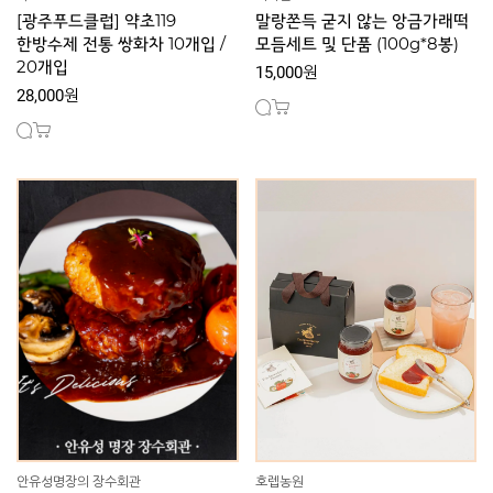
[광주푸드클럽] 약초119
말랑쫀득 굳지 않는 앙금가래떡
한방수제 전통 쌍화차 10개입 /
모듬세트 및 단품 (100g*8봉)
20개입
15,000원
28,000원
안유성명장의 장수회관
호렙농원