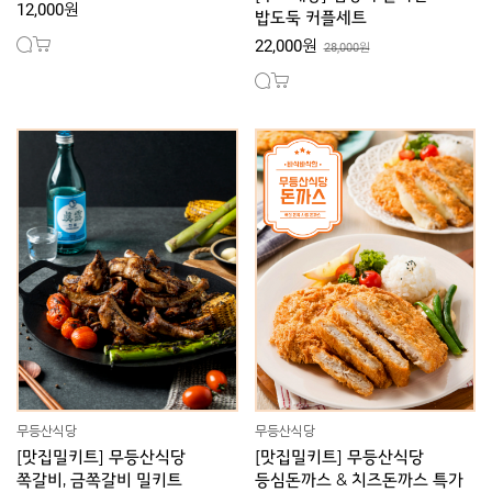
12,000원
밥도둑 커플세트
22,000원
28,000원
무등산식당
무등산식당
[맛집밀키트] 무등산식당
[맛집밀키트] 무등산식당
쪽갈비, 금쪽갈비 밀키트
등심돈까스 & 치즈돈까스 특가