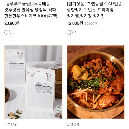
[광주푸드클럽] [무료배송]
[인기상품] 호렙농원 GAP인증
광주맛집 안유성 명장의 직화
설향딸기로 만든 프리미엄
한돈한우스테이크 100gX7팩
딸기잼,딸기청,딸기칩
23,800원
12,000원
30,000원
약초119
산장웅계