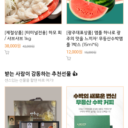
[제철상품] [터미널전용] 하모 회
[광주대표상품] 앰플 하나로 광
/ 샤브샤브 1kg
주의 맛을 느끼자! 무등산수박앰
플 1박스 (15ml*6)
38,000원
42,000원
12,000원
15,000원
받는 사람이 감동하는 추천선물 👍
센스있는 선물을 할땐 바로 여기!