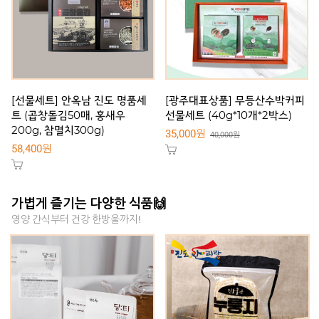
[선물세트] 안옥남 진도 명품세
[광주대표상품] 무등산수박커피
트 (곱창돌김50매, 홍새우
선물세트 (40g*10개*2박스)
200g, 참멸치300g)
35,000원
40,000원
58,400원
가볍게 즐기는 다양한 식품🙌
영양 간식부터 건강 한방울까지!