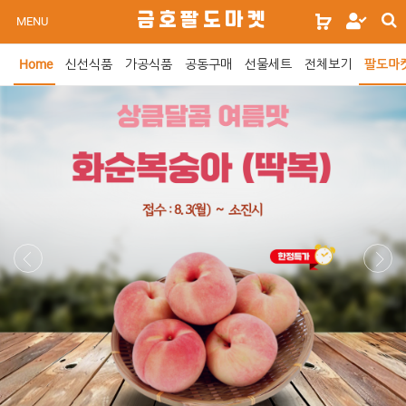
s
금호팔도마켓
로
MENU
s
그
인
Home
신선식품
가공식품
공동구매
선물세트
전체보기
팔도마
위
젯
문
구