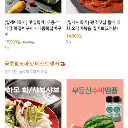
[릴레이특가] 맛집특가! 무등산
[릴레이특가] 광주맛집 돌애 직
식당 쪽갈비구이 / 매콤쪽갈비구
화 오징어볶음 밀키트(2인분)
이
14,000원
15,900원
18,900원
금호팔도마켓 베스트셀러
🤝
인기있는 금호팔도마켓 상품