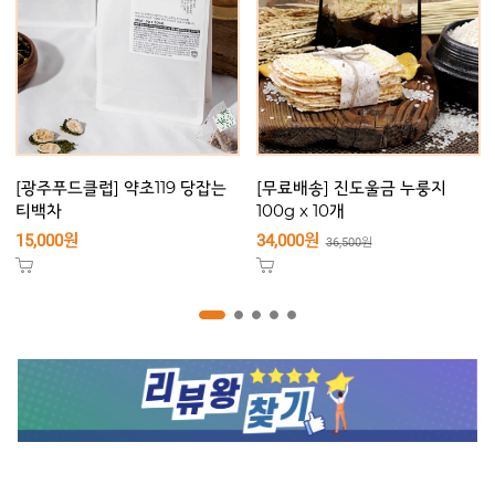
[광주푸드클럽] 약초119 당잡는
[무료배송] 진도울금 누룽지
티백차
100g x 10개
15,000원
34,000원
36,500원