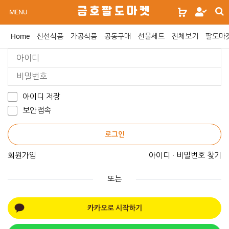
s
금호팔도마켓
로
MENU
s
그
인
Home
신선식품
가공식품
공동구매
선물세트
전체보기
팔도마
위
젯
문
구
아이디 저장
보안접속
로그인
회원가입
아이디 · 비밀번호 찾기
또는
카카오로 시작하기