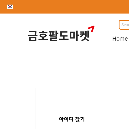
사
이
Home
트
로
고
아이디 찾기