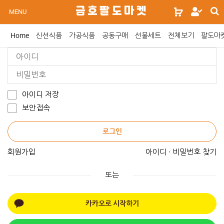
s
금호팔도마켓
로
MENU
s
그
인
Home
신선식품
가공식품
공동구매
선물세트
전체보기
팔도마
위
젯
문
구
아이디 저장
보안접속
로그인
회원가입
아이디 · 비밀번호 찾기
또는
카카오로 시작하기