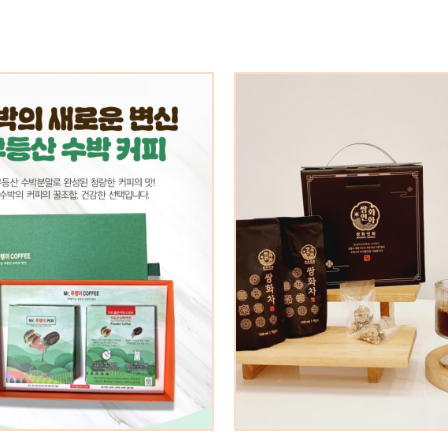
드클럽] 약초119 한방수제
[선물세트] 해풍청송 진
쌍화차 10개입 / 20개입
맛간장 선물세트 2
28,000원
20,000원
29,000