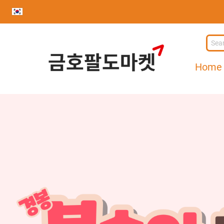
사
이
Home
트
로
고