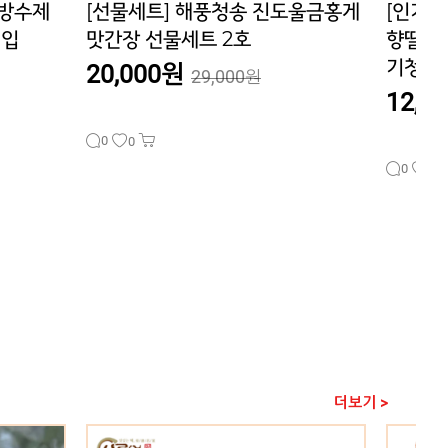
울금홍게
[인기상품] 호렙농원 GAP인증 설
[선물세
향딸기로 만든 프리미엄 딸기잼,딸
밤꿀 3
기청,딸기칩
40,0
12,000원
30,000원
0
0
0
0
더보기 >