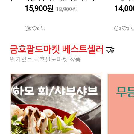
14,000원
25,0
0
0
0
0
금호팔도마켓 베스트셀러
🤝
인기있는 금호팔도마켓 상품
[광주대표상품] 앰플 하나로 광주의 맛을 느끼자!
국내산 자포
kg
무등산수박앰플 1박스 (15ml*6)