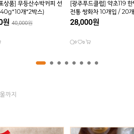
드클럽] 약초119 한방수제
[선물세트] 해풍청송 진도
차 10개입 / 20개입
맛간장 선물세트 2호
00원
20,000원
29,000원
0
0
방울까지