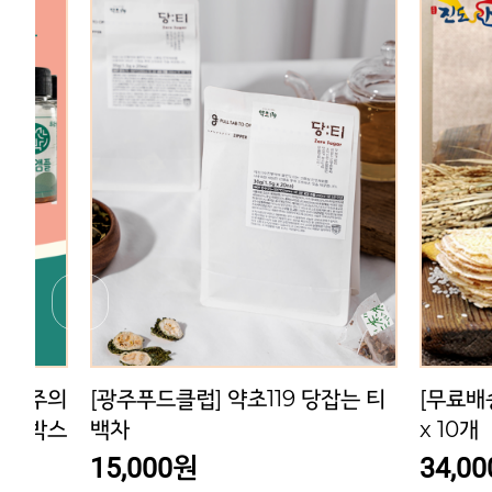
당잡는 티
[무료배송] 진도울금 누룽지 100g
말랑쫀득
x 10개
듬세트
34,000원
36,500원
잡는 티
[무료배송] 진도울금 누룽지 100g
말랑쫀득
x 10개
듬세트 및
34,000원
15,0
36,500원