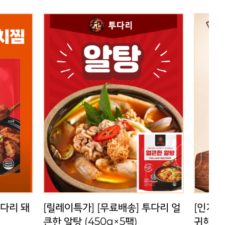
투다리 얼
[인기상품] [무료배송] 남가네 뼈다
[공동구
팩)
귀해장국 (900g×5팩)
32,000원
원
39,500원
투다리 얼
[인기상품] [무료배송] 남가네 뼈다
[공동구
귀해장국 (900g×5팩)
우 300