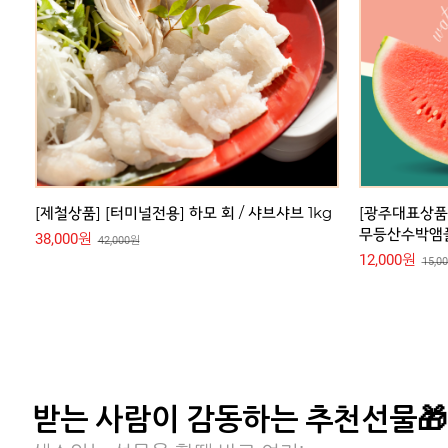
12,000원
15,000원
g
[광주대표상품] 앰플 하나로 광주의 맛을 느끼자!
국내산 자포니카
무등산수박앰플 1박스 (15ml*6)
600g) / 무
12,000원
32,000원
15,000원
47,0
받는 사람이 감동하는 추천선물🎁