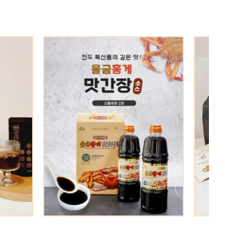
[인기상품] 호렙농원 GAP인증 설
도울금홍게
[선물세
향딸기로 만든 프리미엄 딸기잼,딸
호
밤꿀 
기청,딸기칩
원
12,000원
30,000원