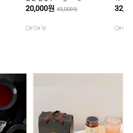
32,000원
14,0
39,500원
0
0
0
0
설향딸기로 만든
[광주푸드클럽] [무료배송] 광주맛집 산장웅계 닭
[
딸기칩
갈비곱창전골 밀키트