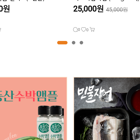
00원
20,000원
45,000원
45,000원
0
0
니카 손질 민물장어 1kg (손질후
[인기상품] 호렙농원 GAP인증 
600g) / 무료배송
프리미엄 딸기잼,딸기청,