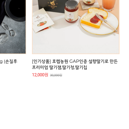
29,000원
설향딸기로 만든
[광주푸드클럽] [무료배송] 광주맛집 산장웅계 닭
[
갈비곱창전골 밀키트
의
29,000원
2