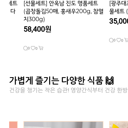
품세트
[광주대표상품] 무등산수박커피 선
[광주푸
g, 참멸
물세트 (40g*10개*2박스)
전통 쌍화
35,000원
28,0
40,000원
0
0
0
0
가볍게 즐기는 다양한 식품 🙌
건강을 챙기는 작은 습관! 영양간식부터 건강 한