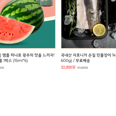
32,000원
47,000원
12,000원
30,000원
 손질 민물장어 1kg (손질후
[인기상품] 호렙농원 GAP인증 
료배송
프리미엄 딸기잼,딸기청,딸기칩
12,000원
00원
30,000원