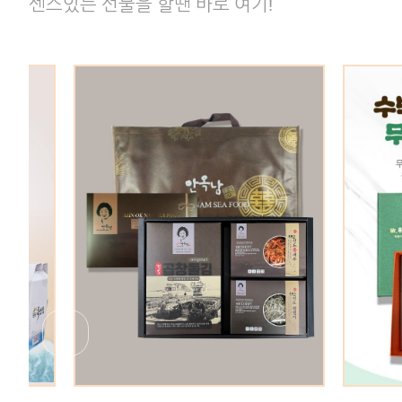
센스있는 선물을 할땐 바로 여기!
명품세트
[광주대표상품] 무등산수박커피 선
[광주푸
g, 참멸
물세트 (40g*10개*2박스)
전통 
35,000원
40,000원