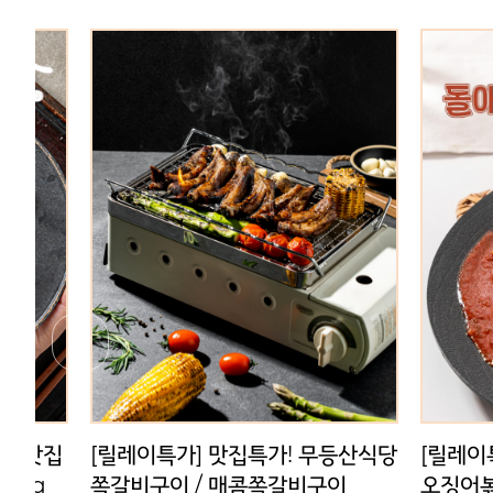
무등산식당
[릴레이특가] 광주맛집 돌애 직화
[릴레이
비구이
오징어볶음 밀키트(2인분)
지고
14,000원
원
무등산식당
[릴레이특가] 광주맛집 돌애 직화
[릴레이
이
오징어볶음 밀키트(2인분)
지고기김